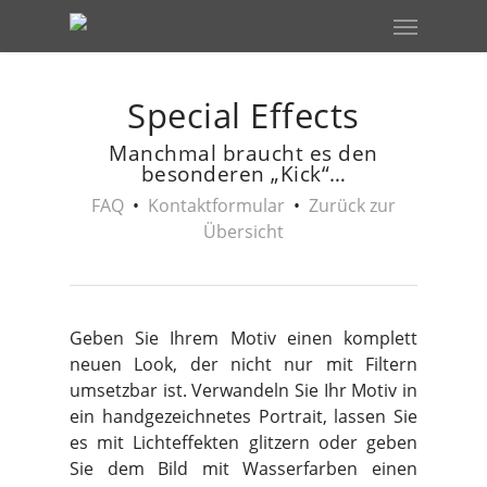
Skip
Menu
to
main
content
Special Effects
Manchmal braucht es den
besonderen „Kick“…
FAQ
•
Kontaktformular
•
Zurück zur
Übersicht
Geben Sie Ihrem Motiv einen komplett
neuen Look, der nicht nur mit Filtern
umsetzbar ist. Verwandeln Sie Ihr Motiv in
ein handgezeichnetes Portrait, lassen Sie
es mit Lichteffekten glitzern oder geben
Sie dem Bild mit Wasserfarben einen