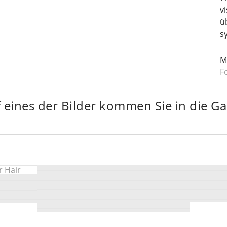
v
ü
s
M
F
 eines der Bilder kommen Sie in die Gale