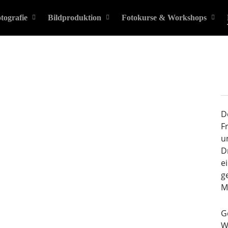
tografie
Bildproduktion
Fotokurse & Workshops
D
F
u
D
e
g
M
G
W