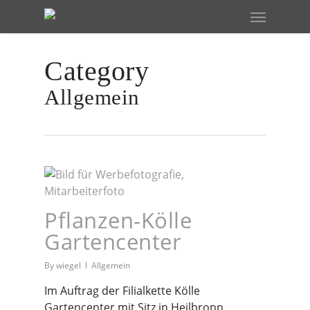
Skip
Menu
to
main
content
Category
Allgemein
Pflanzen-Kölle
Gartencenter
By
wiegel
Allgemein
Im Auftrag der Filialkette Kölle
Gartencenter mit Sitz in Heilbronn