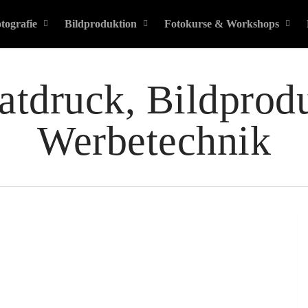
tografie
Bildproduktion
Fotokurse & Workshops
tdruck, Bildprod
Werbetechnik